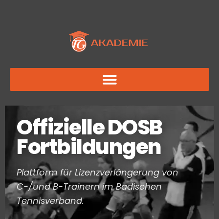
Zum
Inhalt
springen
Offizielle DOSB
Fortbildungen
Plattform für Lizenzverlängerung von
C-/und B-Trainern im Badischen
Tennisverband.