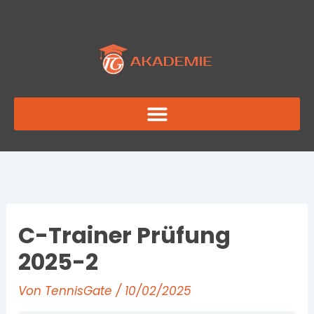
Zum
Inhalt
springen
C-Trainer Prüfung
2025-2
Von
TennisGate
/
10/02/2025