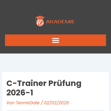
Zum
Inhalt
springen
C-Trainer Prüfung
2026-1
Von
TennisGate
/
02/02/2026