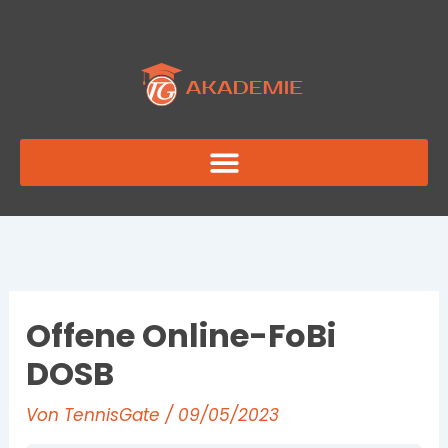
Zum
Inhalt
springen
Offene Online-FoBi
DOSB
Von
TennisGate
/
09/05/2023